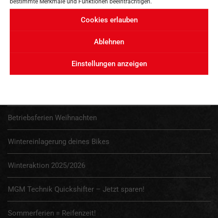
bestimmte Merkmale und Funktionen beeinträchtigen.
Cookies erlauben
Ablehnen
NEUESTE BEITRÄGE
Einstellungen anzeigen
August-Aktion bei MGM Technik!
Betriebsferien Weihnachten
Wintereinlagerung deines Bikes
Winteraktion 2025/2026
MGM Technik Quickshifter – Jetzt sparen!
Sommerferien = Reifenzeit!