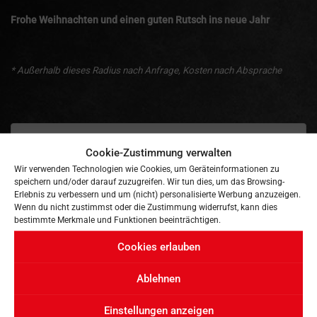
Frohe Weihnachten und einen guten Rutsch ins neue Jahr
* Außerhalb dieses Radius nach Anfrage, Kosten nach Absprache
Cookie-Zustimmung verwalten
Wir verwenden Technologien wie Cookies, um Geräteinformationen zu
speichern und/oder darauf zuzugreifen. Wir tun dies, um das Browsing-
Erlebnis zu verbessern und um (nicht) personalisierte Werbung anzuzeigen.
NEUESTE BEITRÄGE
Wenn du nicht zustimmst oder die Zustimmung widerrufst, kann dies
bestimmte Merkmale und Funktionen beeinträchtigen.
Cookies erlauben
August-Aktion bei MGM Technik!
Ablehnen
Betriebsferien Weihnachten
Einstellungen anzeigen