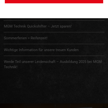
Wintereinlagerung deines Bikes
Winteraktion 2025/2026
MGM Technik Quickshifter – Jetzt sparen!
Sommerferien = Reifenzeit!
Wichtige Information für unsere treuen Kunden
Werde Teil unserer Leidenschaft – Ausbildung 2025 bei MGM
Technik!