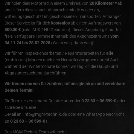
Wir holen dein Motorrad in einem Umkreis von
20 Kilometer *
ab
und liefern dieses nach Absprache mit dir wieder an,
witterungsgeschützt im geschlossenen Transporter/ Anhänger.
Dieser Service ist für dich
kostenlos
ab einem Auftragswert von
300,00 €
(exkl. AUK / HU Gebühren). Dieses Angebot gilt nur für
freie, verfügbare Termine innerhalb des Aktionszeitraums
vom
04.11.24 bis 28.02.2025
(Wenn weg, dann weg)!
Wir führen Inspektionsarbeiten / Reparaturarbeiten für
alle
(etablierten) Marken nach den Herstellervorgaben durch! Auch
während der Wintermonate können wir täglich die Haupt- und
Abgasuntersuchung durchführen!
Wir freuen uns von Dir zuhören, ruf uns gleich an und vereinbare
Deinen Termin!
Die Termine vereinbarst Du bitte unter der
0 23 63 – 36 599-0
oder
schreibe uns eine
info@mgm-technik.de
E-Mail an:
oder eine WhatsApp Nachricht
an
0 23 63 – 36 599-0
!
Das MGM Technik Team wünscht: