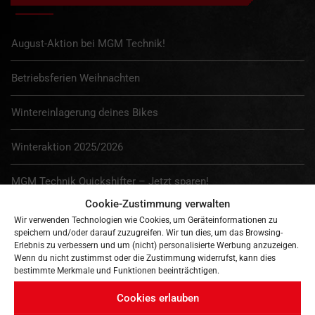
August-Aktion bei MGM Technik!
Betriebsferien Weihnachten
Wintereinlagerung deines Bikes
Winteraktion 2025/2026
MGM Technik Quickshifter – Jetzt sparen!
Cookie-Zustimmung verwalten
Sommerferien = Reifenzeit!
Wir verwenden Technologien wie Cookies, um Geräteinformationen zu
speichern und/oder darauf zuzugreifen. Wir tun dies, um das Browsing-
Erlebnis zu verbessern und um (nicht) personalisierte Werbung anzuzeigen.
Wichtige Information für unsere treuen Kunden
Wenn du nicht zustimmst oder die Zustimmung widerrufst, kann dies
bestimmte Merkmale und Funktionen beeinträchtigen.
Werde Teil unserer Leidenschaft – Ausbildung 2025 bei MGM
Cookies erlauben
Technik!